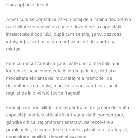
Curs opțional de șah.
Acest curs se constituie într-un prilej de a îmbina deopotrivă
o activitate recreativă cu una de dezvoltare a capacităţii
intelectuale a copilului, după cum se știe, șahul dezvoltă
inteligența, fiind un instrument excelent de a antrena
mintea.
Este cunoscut faptul că șahul este unul dintre cele mai
longevive jocuri cunoscute în intreaga lume, fiind și o
modalitate eficientă de îmbunătățire a memoriei, de
dezvoltare a creierului, mai ales atunci când este jucat
regulat de la o vârstă foarte fragedă.
Exerciţiu de posibilități infinite pentru minte și care dezvoltă
capacităţi mentale utilizate în întreaga viaţă: concentrare,
gândire critică, raţionament abstract, de rezolvare a
problemelor, recunoașterea formelor, planificare strategică,
creativitate, analiză, sinteză şi evaluare.