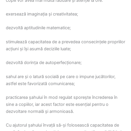
copiii vor avea mai multă răbdare şi atenţie la ore.
exersează imaginația și creativitatea;
dezvoltă aptitudinile matematice;
stimulează capacitatea de a prevedea consecințele propriilor
acțiuni și își asumă deciziile luate;
dezvoltă dorința de autoperfecționare;
sahul are și o latură socială pe care o impune jucătorilor,
astfel este favorizată comunicarea;
practicarea şahului în mod regulat sporește încrederea în
sine a copiilor, iar acest factor este esențial pentru o
dezvoltare normală şi armonioasă.
Cu ajutorul șahului învață să-și folosească capacitatea de