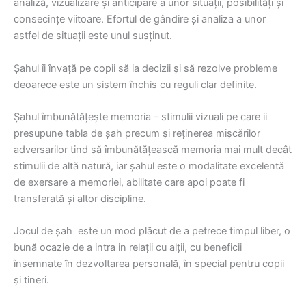
analiză, vizualizare și anticipare a unor situații, posibilități și
consecințe viitoare. Efortul de gândire și analiza a unor
astfel de situații este unul susținut.
Șahul îi învață pe copii să ia decizii și să rezolve probleme
deoarece este un sistem închis cu reguli clar definite.
Șahul îmbunătățește memoria – stimulii vizuali pe care ii
presupune tabla de șah precum și reținerea mișcărilor
adversarilor tind să îmbunătățească memoria mai mult decât
stimulii de altă natură, iar șahul este o modalitate excelentă
de exersare a memoriei, abilitate care apoi poate fi
transferată și altor discipline.
Jocul de șah este un mod plăcut de a petrece timpul liber, o
bună ocazie de a intra in relații cu alții, cu beneficii
însemnate în dezvoltarea personală, în special pentru copii
și tineri.