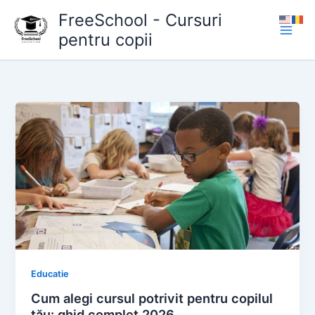
Skip
FreeSchool - Cursuri
to
pentru copii
content
Educatie
Cum alegi cursul potrivit pentru copilul
tău: ghid complet 2026