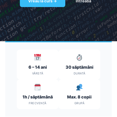
Vreau la curs →
Întreabă
6 – 14 ani
30 săptămâni
VÂRSTĂ
DURATĂ
1h / săptămână
Max. 8 copii
FRECVENȚĂ
GRUPĂ