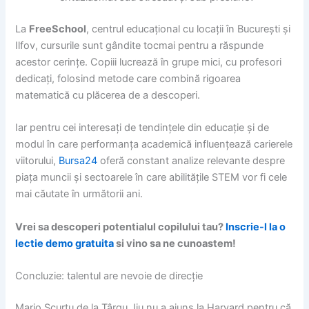
La
FreeSchool
, centrul educațional cu locații în București și
Ilfov, cursurile sunt gândite tocmai pentru a răspunde
acestor cerințe. Copiii lucrează în grupe mici, cu profesori
dedicați, folosind metode care combină rigoarea
matematică cu plăcerea de a descoperi.
Iar pentru cei interesați de tendințele din educație și de
modul în care performanța academică influențează carierele
viitorului,
Bursa24
oferă constant analize relevante despre
piața muncii și sectoarele în care abilitățile STEM vor fi cele
mai căutate în următorii ani.
Vrei sa descoperi potentialul copilului tau?
Inscrie-l la o
lectie demo gratuita
si vino sa ne cunoastem!
Concluzie: talentul are nevoie de direcție
Mario Scurtu de la Târgu Jiu nu a ajuns la Harvard pentru că