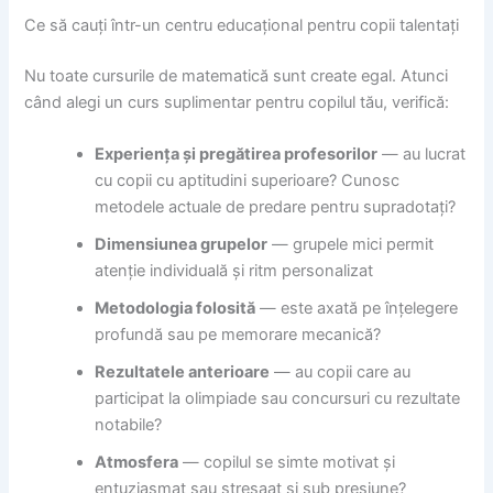
Ce să cauți într-un centru educațional pentru copii talentați
Nu toate cursurile de matematică sunt create egal. Atunci
când alegi un curs suplimentar pentru copilul tău, verifică:
Experiența și pregătirea profesorilor
— au lucrat
cu copii cu aptitudini superioare? Cunosc
metodele actuale de predare pentru supradotați?
Dimensiunea grupelor
— grupele mici permit
atenție individuală și ritm personalizat
Metodologia folosită
— este axată pe înțelegere
profundă sau pe memorare mecanică?
Rezultatele anterioare
— au copii care au
participat la olimpiade sau concursuri cu rezultate
notabile?
Atmosfera
— copilul se simte motivat și
entuziasmat sau stresaat și sub presiune?