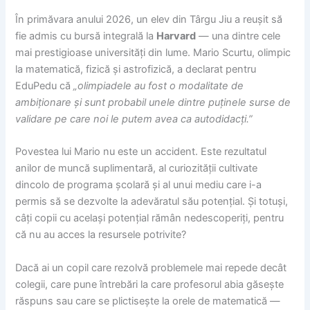
În primăvara anului 2026, un elev din Târgu Jiu a reușit să
fie admis cu bursă integrală la
Harvard
— una dintre cele
mai prestigioase universități din lume. Mario Scurtu, olimpic
la matematică, fizică și astrofizică, a declarat pentru
EduPedu că
„olimpiadele au fost o modalitate de
ambiționare și sunt probabil unele dintre puținele surse de
validare pe care noi le putem avea ca autodidacți.”
Povestea lui Mario nu este un accident. Este rezultatul
anilor de muncă suplimentară, al curiozității cultivate
dincolo de programa școlară și al unui mediu care i-a
permis să se dezvolte la adevăratul său potențial. Și totuși,
câți copii cu același potențial rămân nedescoperiți, pentru
că nu au acces la resursele potrivite?
Dacă ai un copil care rezolvă problemele mai repede decât
colegii, care pune întrebări la care profesorul abia găsește
răspuns sau care se plictisește la orele de matematică —